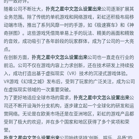
的一致好评。
随着公司不断壮大，
扑克之星中文怎么设置出来
公司逐渐扩展其
业务范围。除了传统的单机游戏和网络游戏，彩虹还积极布局移
动端市场，推出了系列风靡一时的手游，如《极速赛车》和《神
奇拼图》。这些游戏凭借简单易上手的玩法、精美的画面和精致
的音效，成功吸引了各年龄段的玩家群体，成为了公司的一大亮
点。
在创新方面，
扑克之星中文怎么设置出来
公司也一直走在行业的
前沿。公司不仅在游戏内容上力求创新，还在技术研发上持续投
入，成功打造出基于虚拟现实（VR）技术的沉浸式游戏体验。
VR游戏《幻境之城》发布后，受到了玩家的广泛关注，成为公司
在虚拟现实领域的一次重要突破。
为了更好地适应全球市场的需求，
扑克之星中文怎么设置出来
公
司还不断开设海外分支机构，逐步建立起一个全球化的研发和运
营网络。无论是在欧美市场还是在亚洲地区，彩虹的游戏产品都
受到了极大的欢迎，并在多个国家和地区获得了多个奖项和荣
誉。
扑克之星中文怎么设置出来
公司始终坚持“创新、娱乐、品质”的